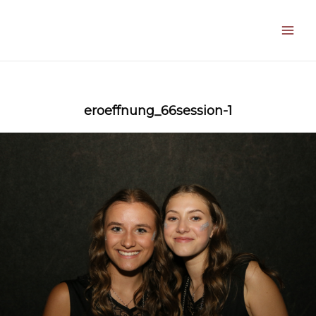
Zum
Inhalt
springen
Main
Men
eroeffnung_66session-1