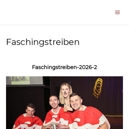
Zum
Inhalt
springen
Main
Men
Faschingstreiben
Faschingstreiben-2026-2